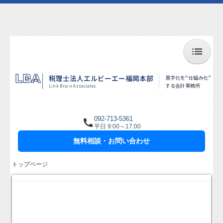
トップページ
LBA
税理士法人エルビーエー福岡本部
黒字化を“仕組み化”
する会計事務所
Link Brain Associates
代表者挨拶
税理士紹介
092-713-5361
平日 9:00～17:00
職員インタビュー
無料相談・お問い合わせ
相続対策・相続税申告
トップページ
北九州本部はこちら
私たちの強み
料金について