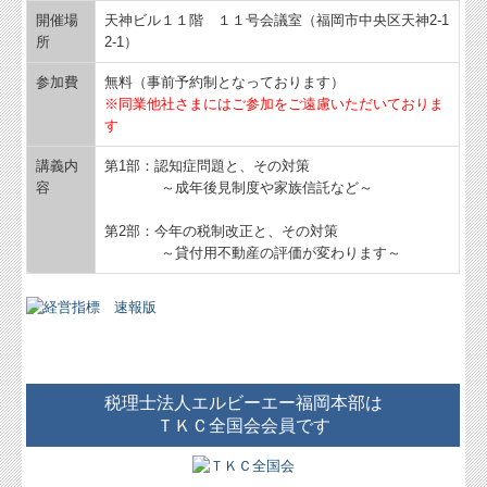
開催場
天神ビル１１階 １１号会議室（福岡市中央区天神2-1
所
2-1）
参加費
無料（事前予約制となっております）
※同業他社さまにはご参加をご遠慮いただいておりま
す
講義内
第1部：認知症問題と、その対策
容
～成年後見制度や家族信託など～
第2部：今年の税制改正と、その対策
～貸付用不動産の評価が変わります～
税理士法人エルビーエー福岡本部は
ＴＫＣ全国会会員です