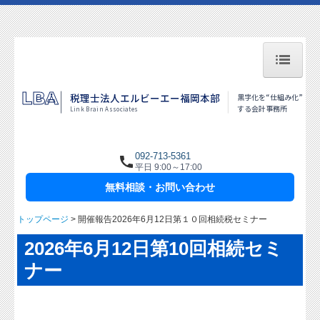
トップページ
LBA
税理士法人エルビーエー福岡本部
黒字化を“仕組み化”
する会計事務所
Link Brain Associates
代表者挨拶
税理士紹介
092-713-5361
平日 9:00～17:00
職員インタビュー
無料相談・お問い合わせ
相続対策・相続税申告
トップページ
開催報告2026年6月12日第１０回相続税セミナー
北九州本部はこちら
2026年6月12日第10回相続セミ
私たちの強み
ナー
料金について