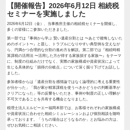
交通案内
【開催報告】2026年6月12日 相続税
採用情報
セミナーを実施しました
2026年6月12日（金）、当事務所主催の相続税セミナーを開催し、
多くの皆様にご参加いただきました。
第一部では『事例から学ぶ 賢い遺産分割とは 〜あとで後悔しないた
めのポイント〜』と題し、トラブルになりやすい典型例を交えなが
ら、円満かつ合理的な分割の進め方を解説。第二部では『相続時精
算課税の活用法 〜活用した方が得する家族損する家族〜』をテーマ
に、制度の仕組みだけでなく、実際の家族構成や資産状況によって
生じる具体的な「損得の分岐点」について深く掘り下げてお話しし
ました。
参加者様からは「遺産分割を感情論ではなく論理的に考える重要性
が分かった」「我が家が精算課税を使うべきかどうかの判断基準が
クリアになった」等の反響をいただき、事例や制度の正しい理解が
不可欠であることを共有する機会となりました。
税理士法人エルビーエー福岡本部では、お客様それぞれの家族構成
や資産状況に合わせた相続シミュレーションおよび個別相談を随時
承っております。「うちの場合はどうなるのか」とお悩みの方は、
ぜひお気軽にご相談ください。